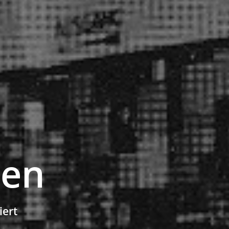
nen
iert